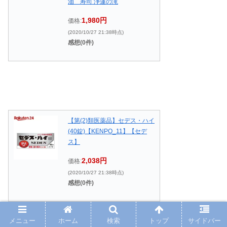
油 寿司 浄蓮の滝
1,980円
価格:
(2020/10/27 21:38時点)
感想(0件)
【第(2)類医薬品】セデス・ハイ
(40錠)【KENPO_11】【セデ
ス】
2,038円
価格:
(2020/10/27 21:38時点)
感想(0件)
メニュー
ホーム
検索
トップ
サイドバー