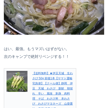
はい、最強。もうマズいはずがない。
次のキャンプで絶対リベンジする！！
【送料無料】★伊豆天城 生わ
さび 50g 前後1本【ヤマト運輸
宅急便】【クール便】静岡 伊
豆 天城 わさび 新鮮 朝採
れ 辛い 風味 刺身 肉料
理 そば わさび丼 本わさ
び わさびマヨネーズ 山葵醤