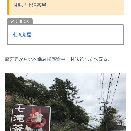
甘味「七滝茶屋」
七滝茶屋
龍宮窟から北へ進み帰宅途中、甘味処へ立ち寄る。