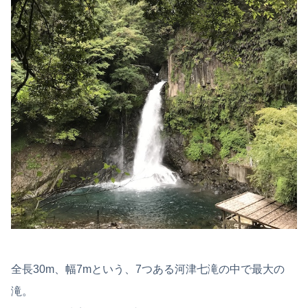
全長30m、幅7mという、7つある河津七滝の中で最大の
滝。